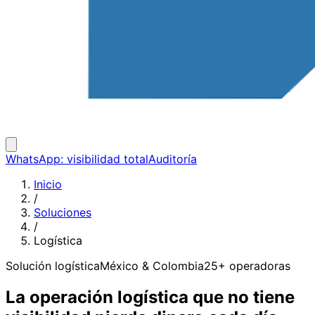
WhatsApp: visibilidad total
Auditoría
Inicio
/
Soluciones
/
Logística
Solución logística
México & Colombia
25+ operadoras
La operación logística que no tiene